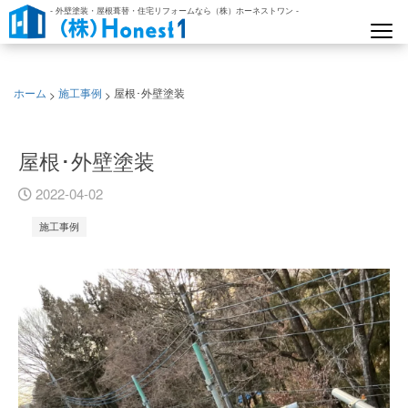
- 外壁塗装・屋根葺替・住宅リフォームなら（株）ホーネストワン -
>
>
ホーム
施工事例
屋根･外壁塗装
屋根･外壁塗装
2022-04-02
施工事例